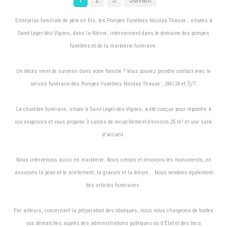
Entreprise familiale de père en fils, les Pompes Funèbres Nicolas Thause , situées à
Saint-Léger-des-Vignes, dans la Nièvre, interviennent dans le domaine des pompes
funèbres et de la marbrerie funéraire.
Un décès vient de survenir dans votre famille ? Vous pouvez prendre contact avec le
service funéraire des Pompes Funèbres Nicolas Thause , 24h/24 et 7j/7.
La chambre funéraire, située à Saint-Léger-des-Vignes, a été conçue pour répondre à
vos exigences et vous propose 3 salons de recueillement d'environ 25 m² et une salle
d'accueil.
Nous intervenons aussi en marbrerie. Nous créons et rénovons les monuments, en
assurons la pose et le scellement, la gravure et la dorure... Nous vendons également
des articles funéraires.
Par ailleurs, concernant la préparation des obsèques, nous nous chargeons de toutes
vos démarches auprès des administrations publiques ou d'État et des tiers