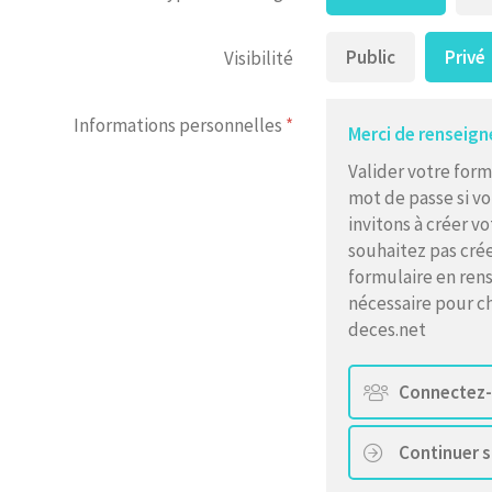
Public
Privé
Visibilité
Informations personnelles
*
Merci de renseign
Valider votre form
mot de passe si vo
invitons à créer v
souhaitez pas crée
formulaire en ren
nécessaire pour ch
deces.net
Connectez
Continuer 